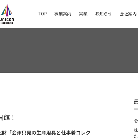
TOP
事業案内
実績
お知らせ
会社案内
開館！
令
株
化財「会津只見の生産用具と仕事着コレク
た