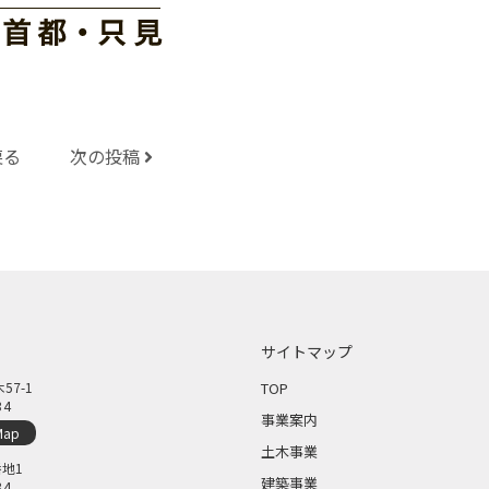
戻る
次の投稿
サイトマップ
7-1
TOP
34
事業案内
Map
土木事業
地1
建築事業
34