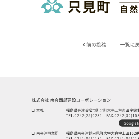
前の投稿
一覧に
株式会社 南会西部建設コーポレーション
本社
福島県会津若松市町北町大字上荒久田字鈴木5
TEL.
0242(25)0231
FAX.0242(32)15
Google 
南会津事業所
福島県南会津郡只見町大字大倉字上田162番
TEL.
0241(86)2131
FAX.0241(86)21