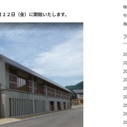
株
月２２日（金）に開館いたします。
令
南
2
2
2
2
2
2
2
2
2