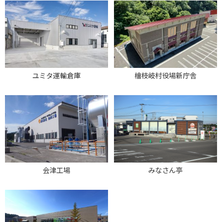
ユミタ運輸倉庫
檜枝岐村役場新庁舎
会津工場
みなさん亭