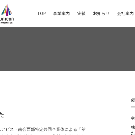
TOP
事業案内
実績
お知らせ
会社案内
た
令
株
ユアビス・南会西部特定共同企業体による「舘
た