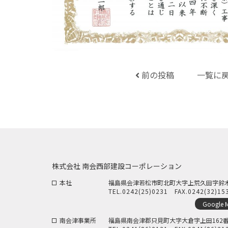
前の投稿
一覧に
株式会社 南会西部建設コーポレーション
本社
福島県会津若松市町北町大字上荒久田字鈴木5
TEL.
0242(25)0231
FAX.0242(32)15
Google 
南会津事業所
福島県南会津郡只見町大字大倉字上田162番