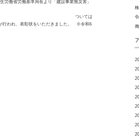
生労働省労働基準局長より「建設事業無災害」
株
令
。
ついては
式が行われ、表彰状をいただきました。
※令和6
南
2
2
2
2
2
2
2
2
2