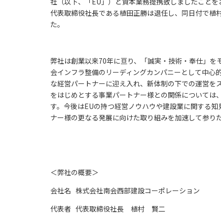
社（以下、「EU」）と資本業務提携致しましたことを
代表取締役社長である植田正勝は退任し、同日付で植
た。
弊社は創業以来70年に亘り、「誠実・技術・奉仕」を
会インフラ整備のリーディングカンパニーとして中心的
な経営パートナーに迎え入れ、新体制の下での運営を
をはじめとする事業パートナー様との関係については
す。今後はEUの持つ経営ノウハウや建設業に関する知
ナー様の更なる発展に向けた取り組みを加速して参り
＜弊社の概要＞
会社名 株式会社南会西部建設コーポレーション
代表者 代表取締役社長 植村 賢二