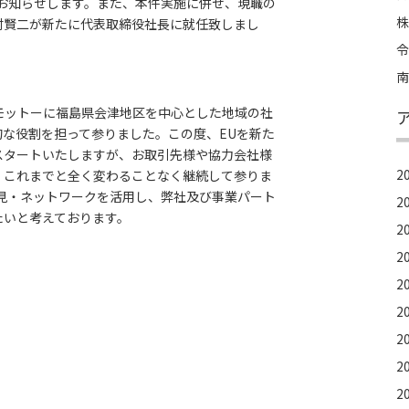
お知らせします。また、本件実施に併せ、現職の
株
村賢二が新たに代表取締役社長に就任致しまし
令
南
モットーに福島県会津地区を中心とした地域の社
な役割を担って参りました。この度、EUを新た
スタートいたしますが、お取引先様や協力会社様
2
、これまでと全く変わることなく継続して参りま
見・ネットワークを活用し、弊社及び事業パート
2
たいと考えております。
2
2
2
2
2
2
2