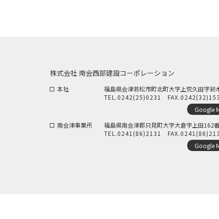
株式会社 南会西部建設コーポレーション
本社
福島県会津若松市町北町大字上荒久田字鈴木5
TEL.
0242(25)0231
FAX.0242(32)15
Google 
南会津事業所
福島県南会津郡只見町大字大倉字上田162番
TEL.
0241(86)2131
FAX.0241(86)21
Google 