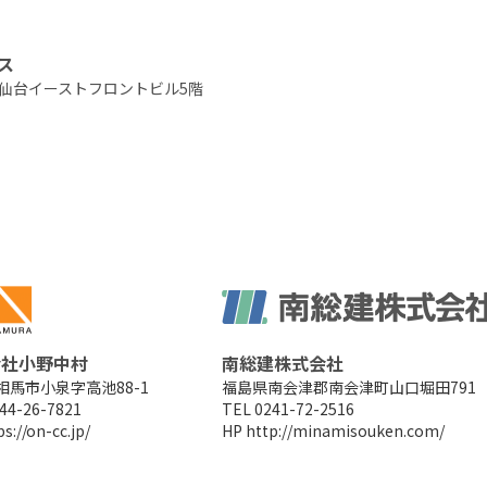
ス
仙台イーストフロントビル5階
会社小野中村
南総建株式会社
相馬市小泉字高池88-1
福島県南会津郡南会津町山口堀田791
44-26-7821
TEL 0241-72-2516
ps://on-cc.jp/
HP
http://minamisouken.com/